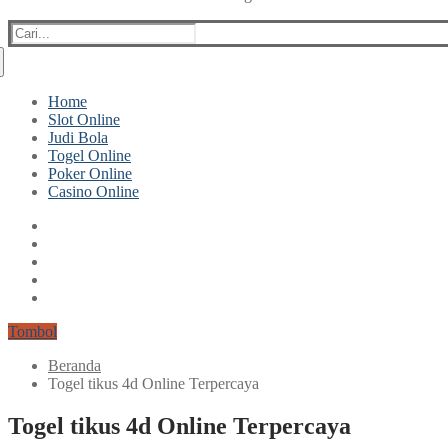
Cari:
Home
Slot Online
Judi Bola
Togel Online
Poker Online
Casino Online
Tombol
Beranda
Togel tikus 4d Online Terpercaya
Togel tikus 4d Online Terpercaya