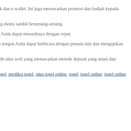
ank dan e-wallet. Ini juga menawarkan promosi dan hadiah kepada
ng ekstra sambil bersenang-senang.
 Anda dapat menariknya dengan cepat.
rum tempat Anda dapat berbicara dengan pemain lain dan mengajukan
milih situs web yang menawarkan metode deposit yang aman dan
ogel
,
prediksi togel
,
situs togel online
,
togel
,
togel online
,
togel online