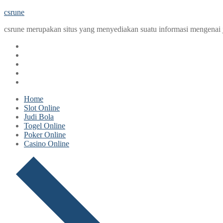
Lompat
Menu
Tutup
csrune
ke
csrune merupakan situs yang menyediakan suatu informasi mengenai jud
konten
Home
Slot Online
Judi Bola
Togel Online
Poker Online
Casino Online