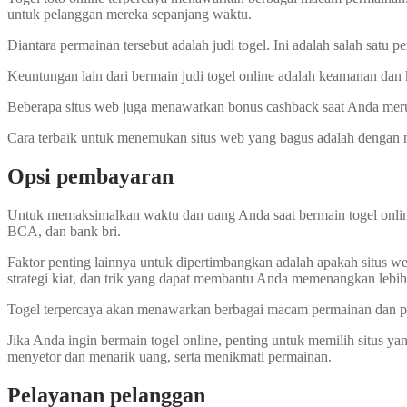
untuk pelanggan mereka sepanjang waktu.
Diantara permainan tersebut adalah judi togel. Ini adalah salah sat
Keuntungan lain dari bermain judi togel online adalah keamanan da
Beberapa situs web juga menawarkan bonus cashback saat Anda meruj
Cara terbaik untuk menemukan situs web yang bagus adalah dengan m
Opsi pembayaran
Untuk memaksimalkan waktu dan uang Anda saat bermain togel onlin
BCA, dan bank bri.
Faktor penting lainnya untuk dipertimbangkan adalah apakah situs w
strategi kiat, dan trik yang dapat membantu Anda memenangkan lebi
Togel terpercaya akan menawarkan berbagai macam permainan dan pr
Jika Anda ingin bermain togel online, penting untuk memilih situs 
menyetor dan menarik uang, serta menikmati permainan.
Pelayanan pelanggan