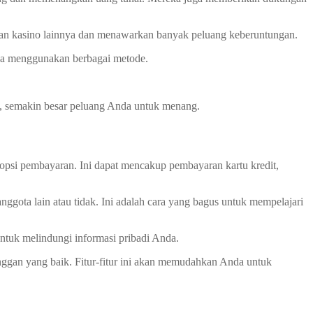
mainan kasino lainnya dan menawarkan banyak peluang keberuntungan.
ana menggunakan berbagai metode.
t, semakin besar peluang Anda untuk menang.
psi pembayaran. Ini dapat mencakup pembayaran kartu kredit,
gota lain atau tidak. Ini adalah cara yang bagus untuk mempelajari
tuk melindungi informasi pribadi Anda.
anggan yang baik. Fitur-fitur ini akan memudahkan Anda untuk