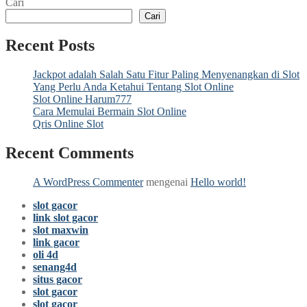
Cari
Cari
Recent Posts
Jackpot adalah Salah Satu Fitur Paling Menyenangkan di Slot
Yang Perlu Anda Ketahui Tentang Slot Online
Slot Online Harum777
Cara Memulai Bermain Slot Online
Qris Online Slot
Recent Comments
A WordPress Commenter
mengenai
Hello world!
slot gacor
link slot gacor
slot maxwin
link gacor
oli 4d
senang4d
situs gacor
slot gacor
slot gacor