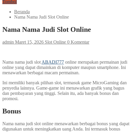
Tombol
Beranda
Nama Nama Judi Slot Online
Nama Nama Judi Slot Online
admin
Maret 15, 2026
Slot Online
0 Komentar
Nama nama judi slot
ABADI777
online merupakan permainan judi
online yang dapat dimainkan di komputer maupun smartphone. Ini
menawarkan berbagai macam permainan.
Ini memiliki banyak pilihan slot, termasuk game MicroGaming dan
penyedia lainnya. Game-game ini menawarkan grafik yang bagus
dan pembayaran yang tinggi. Selain itu, ada banyak bonus dan
promosi.
Bonus
Nama nama judi slot online menawarkan berbagai bonus yang dapat
digunakan untuk meningkatkan uang Anda. Ini termasuk bonus