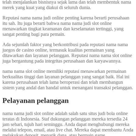
telah menjalankan bisnisnya sejak lama dan telah membentuk nama
merek yang kuat yang diakui di seluruh dunia.
Reputasi nama nama judi online penting karena berarti perusahaan
itu sah. Itu juga berarti bahwa nama nama judi slot online
menawarkan tingkat keamanan dan keselamatan tertinggi, yang
sangat penting bagi para pemain.
Ada sejumlah faktor yang berkontribusi pada reputasi nama nama
juegos de casino online, termasuk kualitas permainan yang
ditawarkan dan layanan pelanggan. Reputasi nama nama slot online
juga bergantung pada integritas perusahaan dan karyawannya.
nama nama slot online memiliki reputasi menawarkan permainan
berkualitas tinggi dan layanan pelanggan yang sangat baik. Hal ini
karena perusahaan telah lama beroperasi dan telah membangun
sistem yang andal dan handal untuk menangani transaksi pelanggan.
Pelayanan pelanggan
nama nama judi slot online adalah salah satu situs judi bola online
teratas di Indonesia. Staf dukungan pelanggan mereka tersedia 24
jam sehari, tujuh hari seminggu. Anda dapat menghubungi mereka
melalui telepon, email, atau live chat. Mereka dapat membantu Anda
melakukan deposit, menarik dana, atau bermain game.