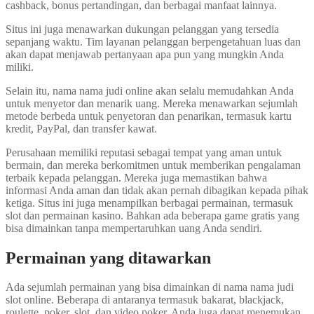
cashback, bonus pertandingan, dan berbagai manfaat lainnya.
Situs ini juga menawarkan dukungan pelanggan yang tersedia
sepanjang waktu. Tim layanan pelanggan berpengetahuan luas dan
akan dapat menjawab pertanyaan apa pun yang mungkin Anda
miliki.
Selain itu, nama nama judi online akan selalu memudahkan Anda
untuk menyetor dan menarik uang. Mereka menawarkan sejumlah
metode berbeda untuk penyetoran dan penarikan, termasuk kartu
kredit, PayPal, dan transfer kawat.
Perusahaan memiliki reputasi sebagai tempat yang aman untuk
bermain, dan mereka berkomitmen untuk memberikan pengalaman
terbaik kepada pelanggan. Mereka juga memastikan bahwa
informasi Anda aman dan tidak akan pernah dibagikan kepada pihak
ketiga. Situs ini juga menampilkan berbagai permainan, termasuk
slot dan permainan kasino. Bahkan ada beberapa game gratis yang
bisa dimainkan tanpa mempertaruhkan uang Anda sendiri.
Permainan yang ditawarkan
Ada sejumlah permainan yang bisa dimainkan di nama nama judi
slot online. Beberapa di antaranya termasuk bakarat, blackjack,
roulette, poker, slot, dan video poker. Anda juga dapat menemukan