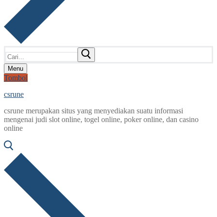
Cari:
Menu
Tombol
csrune
csrune merupakan situs yang menyediakan suatu informasi
mengenai judi slot online, togel online, poker online, dan casino
online