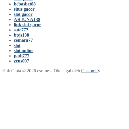
bebasbet88
situs gacor
slot gacor
ARJUNA138
link slot gacor
sate777
bpjs138
cemara77
slot
slot online
padi777
zeus007
Hak Cipta © 2026 csrune – Ditenagai oleh
Customify
.